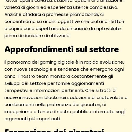
fattori quali sicurezza, usabilità, opzioni di transazione,
varietà di giochi ed esperienza utente complessiva.
Anziché affidarci a promesse promozionali, ci
concentriamo su analisi oggettive che aiutano i lettori
a capire cosa aspettarsi da un casinò di criptovalute
prima di decidere di utilizzarlo.
Approfondimenti sul settore
Il panorama del gaming digitale è in rapida evoluzione,
con nuove tecnologie e tendenze che emergono ogni
anno. Il nostro team monitora costantemente gli
sviluppi del settore per fornire aggiornamenti
tempestivi e informazioni pertinenti. Che si tratti di
nuove innovazioni blockchain, adozione di criptovalute o
cambiamenti nelle preferenze dei giocatori, ci
impegniamo a tenere il nostro pubblico informato sugli
argomenti più importanti.
Formazione dei giocatori